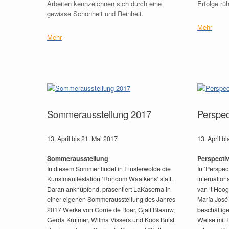
Arbeiten kennzeichnen sich durch eine
Erfolge rü
gewisse Schönheit und Reinheit.
Mehr
Mehr
Sommerausstellung 2017
Perspec
13. April bis 21. Mai 2017
13. April b
Sommerausstellung
Perspecti
In diesem Sommer findet in Finsterwolde die
In ‘Perspec
Kunstmanifestation ‘Rondom Waalkens’ statt.
internation
Daran anknüpfend, präsentiert LaKaserna in
van ’t Hoog
einer eigenen Sommerausstellung des Jahres
María José
2017 Werke von Corrie de Boer, Gjalt Blaauw,
beschäftige
Gerda Kruimer, Wilma Vissers und Koos Buist.
Weise mit 