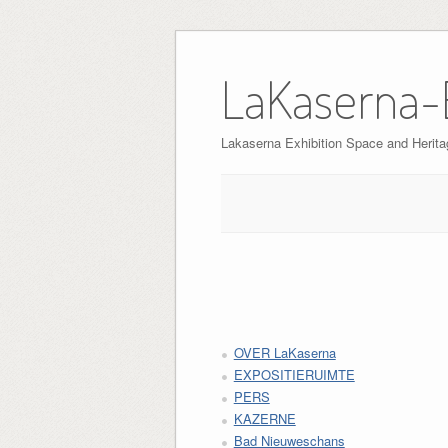
Skip
to
LaKaserna-
content
Lakaserna Exhibition Space and Herita
OVER LaKaserna
EXPOSITIERUIMTE
PERS
KAZERNE
Bad Nieuweschans