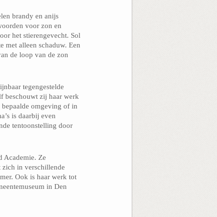
elen brandy en anijs
woorden voor zon en
oor het stierengevecht. Sol
te met alleen schaduw. Een
 van de loop van de zon
ijnbaar tegengestelde
lf beschouwt zij haar werk
en bepaalde omgeving of in
a’s is daarbij even
ende tentoonstelling door
ld Academie. Ze
zich in verschillende
mer. Ook is haar werk tot
meentemuseum in Den