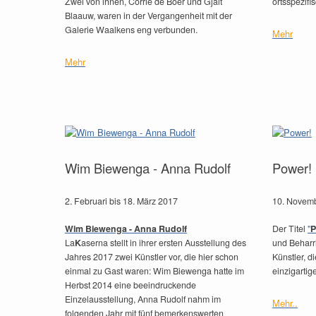
Zwei von ihnen, Corrie de Boer und Gjalt
ortsspezifi
Blaauw, waren in der Vergangenheit mit der
Galerie Waalkens eng verbunden.
Mehr
Mehr
Wim Biewenga - Anna Rudolf
Power!
2. Februari bis 18. März 2017
10. Novemb
Wim Biewenga - Anna Rudolf
Der Titel
"
P
La
K
aserna stellt in ihrer ersten Ausstellung des
und Beharrl
Jahres 2017 zwei Künstler vor, die hier schon
Künstler, d
einmal zu Gast waren: Wim Biewenga hatte im
einzigarti
Herbst 2014 eine beeindruckende
Einzelausstellung, Anna Rudolf nahm im
Mehr..
folgenden Jahr mit fünf bemerkenswerten