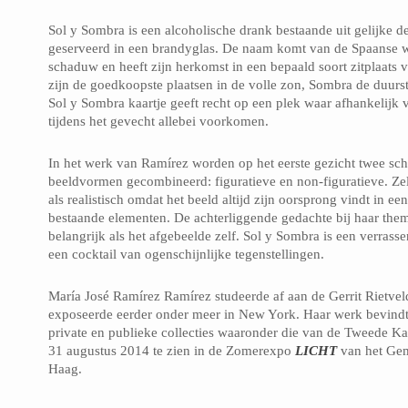
Sol y Sombra is een alcoholische drank bestaande uit gelijke d
geserveerd in een brandyglas. De naam komt van de Spaanse 
schaduw en heeft zijn herkomst in een bepaald soort zitplaats v
zijn de goedkoopste plaatsen in de volle zon, Sombra de duurs
Sol y Sombra kaartje geeft recht op een plek waar afhankelijk
tijdens het gevecht allebei voorkomen.
In het werk van Ramírez worden op het eerste gezicht twee sch
beeldvormen gecombineerd: figuratieve en non-figuratieve. Ze
als realistisch omdat het beeld altijd zijn oorsprong vindt in e
bestaande elementen. De achterliggende gedachte bij haar them
belangrijk als het afgebeelde zelf. Sol y Sombra is een verrass
een cocktail van ogenschijnlijke tegenstellingen.
María José Ramírez Ramírez studeerde af aan de Gerrit Rietve
exposeerde eerder onder meer in New York. Haar werk bevindt 
private en publieke collecties waaronder die van de Tweede Ka
31 augustus 2014 te zien in de Zomerexpo
LICHT
van het Ge
Haag.