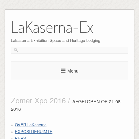
Skip
to
LaKaserna-Ex
content
Lakaserna Exhibition Space and Heritage Lodging
Menu
Zomer Xpo 2016 /
AFGELOPEN OP 21-08-
2016
OVER LaKaserna
EXPOSITIERUIMTE
PERS