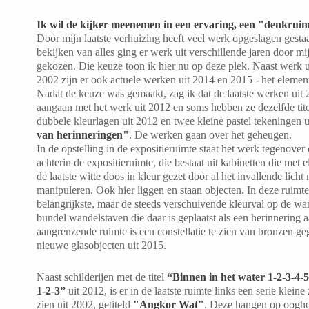
Ik wil de kijker meenemen in een ervaring, een "denkruim
Door mijn laatste verhuizing heeft veel werk opgeslagen gestaa
bekijken van alles ging er werk uit verschillende jaren door m
gekozen. Die keuze toon ik hier nu op deze plek. Naast werk ui
2002 zijn er ook actuele werken uit 2014 en 2015 - het element t
Nadat de keuze was gemaakt, zag ik dat de laatste werken uit
aangaan met het werk uit 2012 en soms hebben ze dezelfde titel
dubbele kleurlagen uit 2012 en twee kleine pastel tekeningen 
van herinneringen"
. De werken gaan over het geheugen.
In de opstelling in de expositieruimte staat het werk tegenover 
achterin de expositieruimte, die bestaat uit kabinetten die met 
de laatste witte doos in kleur gezet door al het invallende licht m
manipuleren. Ook hier liggen en staan objecten. In deze ruimte 
belangrijkste, maar de steeds verschuivende kleurval op de wa
bundel wandelstaven die daar is geplaatst als een herinnering 
aangrenzende ruimte is een constellatie te zien van bronzen ge
nieuwe glasobjecten uit 2015.
Naast schilderijen met de titel
“Binnen in het water 1-2-3-4-
1-2-3”
uit 2012, is er in de laatste ruimte links een serie kleine 
zien uit 2002, getiteld
"Angkor Wat"
. Deze hangen op oogho