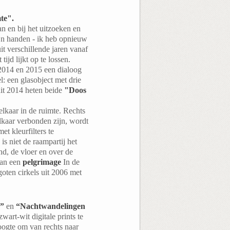
te".
n en bij het uitzoeken en
ijn handen - ik heb opnieuw
t verschillende jaren vanaf
ijd lijkt op te lossen.
 2014 en 2015 een dialoog
: een glasobject met drie
uit 2014 heten beide
"Doos
elkaar in de ruimte. Rechts
elkaar verbonden zijn, wordt
et kleurfilters te
is niet de raampartij het
nd, de vloer en over de
aan een
pelgrimage
In de
goten cirkels uit 2006 met
5”
en
“Nachtwandelingen
zwart-wit digitale prints te
ogte om van rechts naar