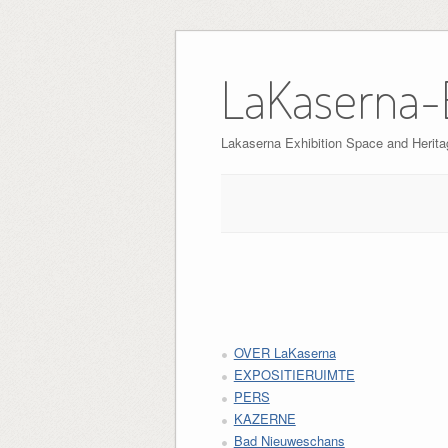
Skip
to
LaKaserna-
content
Lakaserna Exhibition Space and Herita
OVER LaKaserna
EXPOSITIERUIMTE
PERS
KAZERNE
Bad Nieuweschans