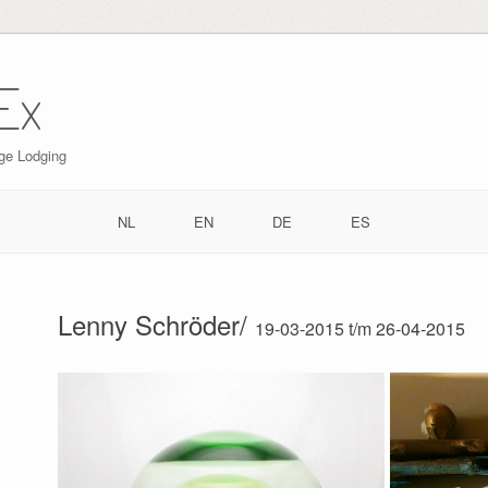
Ex
ge Lodging
NL
EN
DE
ES
Lenny Schröder/
19-03-2015 t/m 26-04-2015