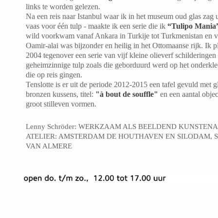
links te worden gelezen.
Na een reis naar Istanbul waar ik in het museum oud glas zag u
vaas voor één tulp - maakte ik een serie die ik
“Tulipo Mania
wild voorkwam vanaf Ankara in Turkije tot Turkmenistan en ve
Oamir-alai was bijzonder en heilig in het Ottomaanse rijk. Ik p
2004 tegenover een serie van vijf kleine olieverf schilderingen
geheimzinnige tulp zoals die geborduurd werd op het onderkl
die op reis gingen.
Tenslotte is er uit de periode 2012-2015 een tafel gevuld met g
bronzen kussens, titel:
"à bout de souffle"
en een aantal objec
groot stilleven vormen.
Lenny Schröder: WERKZAAM ALS BEELDEND KUNSTENA
ATELIER: AMSTERDAM DE HOUTHAVEN EN SILODAM, SI
VAN ALMERE